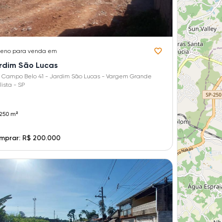
reno
para venda em
rdim São Lucas
 Campo Belo 41 - Jardim São Lucas - Vargem Grande
ista - SP
250 m²
mprar: R$ 200.000