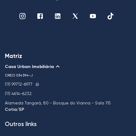
Matriz
Casa Urban Imobiliária
CRECI
034394-J
(11) 99712-6977
(11) 4614-6232
Alameda Tangará, 80 - Bosque do Vianna - Sala 115
Cotia/SP
Outros links