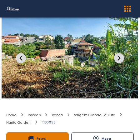
Home
Imóveis
Venda
Vargem Grande Paulista
TE0055
Narita Garden
Fotos
Mapa