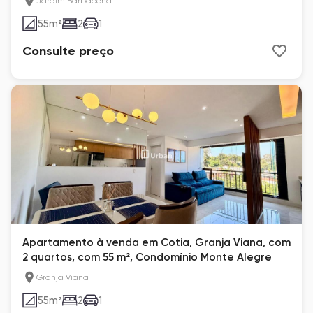
Jardim Barbacena
55
m²
2
1
Consulte preço
Apartamento à venda em Cotia, Granja Viana, com
2 quartos, com 55 m², Condomínio Monte Alegre
Granja Viana
55
m²
2
1