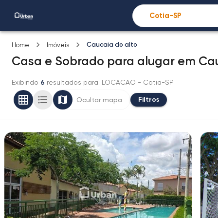
Caucaia do alto
Home
Imóveis
Casa e Sobrado
para alugar
em
Cau
Exibindo
6
resultados para
: LOCACAO
- Cotia-SP
Filtros
Ocultar mapa