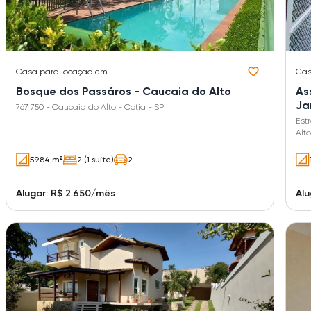
Casa
para locação em
Ca
Bosque dos Passáros - Caucaia do Alto
As
Ja
767 750 - Caucaia do Alto - Cotia - SP
Est
Alto
59.84 m²
2 (1 suíte)
2
Alugar: R$ 2.650/mês
Alu