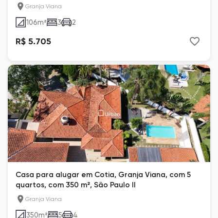
Granja Viana
106
m²
3
2
R$ 5.705
Casa para alugar em Cotia, Granja Viana, com 5
quartos, com 350 m², São Paulo II
Granja Viana
350
m²
5
4