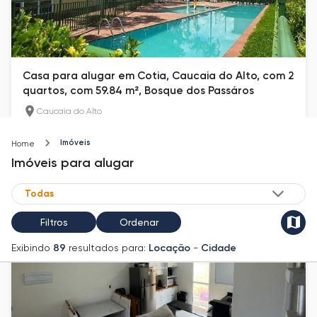
Casa para alugar em Cotia, Caucaia do Alto, com 2
quartos, com 59.84 m², Bosque dos Passáros
Caucaia do Alto
59.84
m²
2
2
Imóveis
Home
R$ 2.650
Imóveis
para alugar
Filtros
Ordenar
Exibindo
89
resultados para:
Locação
-
Cidade