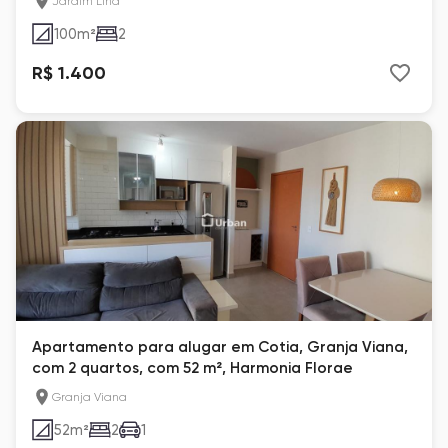
Jardim Lina
100
m²
2
R$ 1.400
Apartamento para alugar em Cotia, Granja Viana,
com 2 quartos, com 52 m², Harmonia Florae
Granja Viana
52
m²
2
1