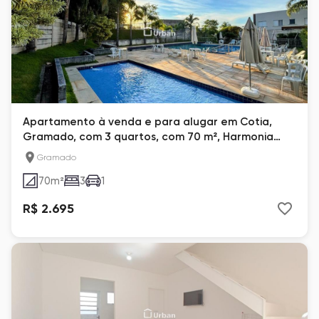
Apartamento à venda e para alugar em Cotia,
Gramado, com 3 quartos, com 70 m², Harmonia
Florae
Gramado
70
m²
3
1
R$ 2.695