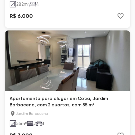
282
m²
4
R$ 6.000
Apartamento para alugar em Cotia, Jardim
Barbacena, com 2 quartos, com 55 m²
Jardim Barbacena
55
m²
2
1