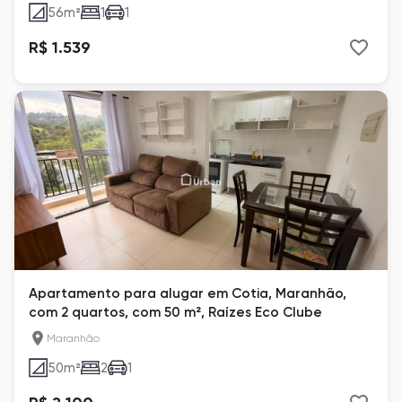
56
m²
1
1
R$ 1.539
Apartamento para alugar em Cotia, Maranhão,
com 2 quartos, com 50 m², Raízes Eco Clube
Maranhão
50
m²
2
1