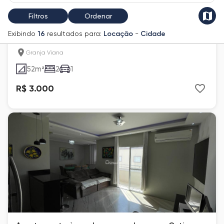
Filtros
Ordenar
Apartamento para alugar em Cotia, Granja Viana,
Exibindo
16
resultados para:
Locação
-
Cidade
com 2 quartos, com 52 m², Harmonia Florae
Granja Viana
52
m²
2
1
R$ 3.000