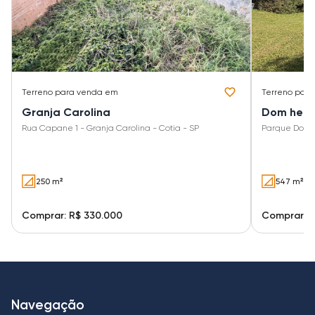
Terreno
para venda em
Terreno
para
Granja Carolina
Dom henri
Rua Capane 1 - Granja Carolina - Cotia - SP
Parque Dom 
250 m²
547 m²
Comprar: R$ 330.000
Comprar: R
Navegação