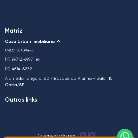
Matriz
Casa Urban Imobiliária
CRECI
034394-J
(11) 99712-6977
(11) 4614-6232
Alameda Tangará, 80 - Bosque do Vianna - Sala 115
Cotia/SP
Outros links
Desenvolvido por