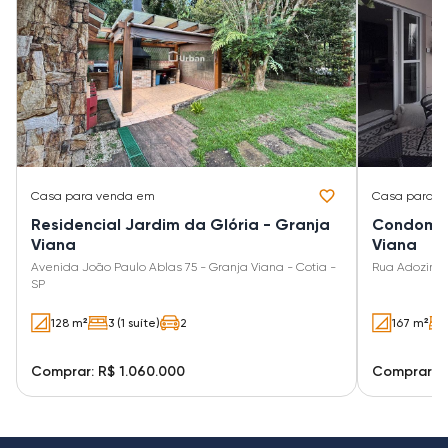
Casa
para venda em
Casa
para v
Residencial Jardim da Glória - Granja
Condomíni
Viana
Viana
Avenida João Paulo Ablas 75 - Granja Viana - Cotia -
Rua Adozinda
SP
128 m²
3 (1 suíte)
2
167 m²
Comprar: R$ 1.060.000
Comprar: R