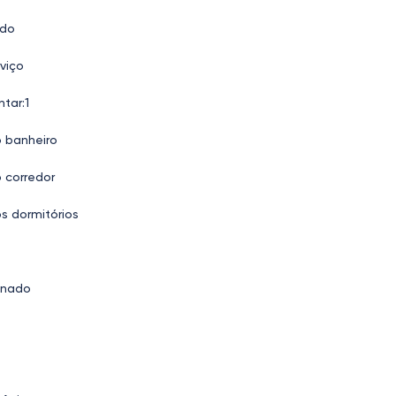
ado
viço
ntar:1
o banheiro
 corredor
s dormitórios
onado