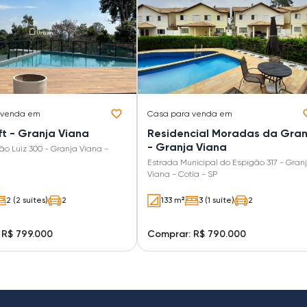
 venda em
Casa
para venda em
t - Granja Viana
Residencial Moradas da Gran
- Granja Viana
o Luiz 300 - Granja Viana -
Estrada Municipal do Espigão 317 - Gran
Viana - Cotia - SP
2 (2 suítes)
2
133 m²
3 (1 suíte)
2
 R$ 799.000
Comprar: R$ 790.000