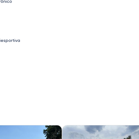
rônico
iesportiva