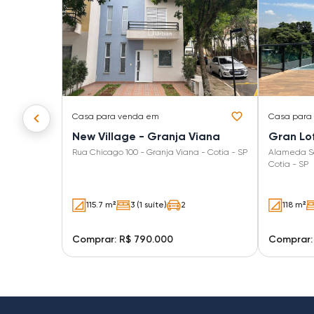
Casa
para venda em
Casa
para
New Village - Granja Viana
Gran Lof
Rua Chicago 100 - Granja Viana - Cotia - SP
Alameda Sã
Cotia - SP
115.7 m²
3 (1 suíte)
2
118 m²
Comprar: R$ 790.000
Comprar: