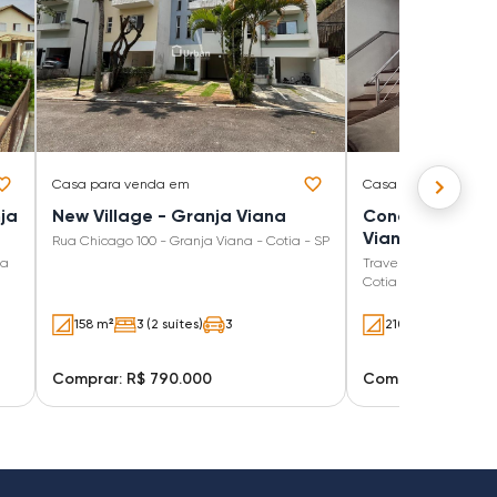
Casa
para venda em
Casa
para venda e
ja
New Village - Granja Viana
Condomínio Bel
Viana
Rua Chicago 100 - Granja Viana - Cotia - SP
ja
Travessa Monte Alegr
Cotia - SP
158 m²
3 (2 suítes)
3
210 m²
3 (3 suí
Comprar: R$ 790.000
Comprar: R$ 920