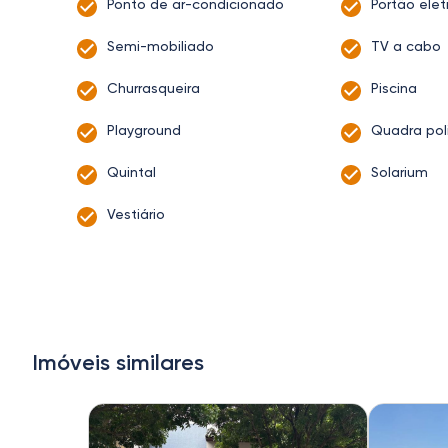
Ponto de ar-condicionado
Portão elet
Semi-mobiliado
TV a cabo
Churrasqueira
Piscina
Playground
Quadra pol
Quintal
Solarium
Vestiário
Imóveis similares