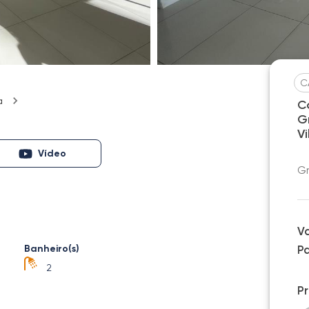
C
a
C
G
V
Vídeo
Gr
V
Banheiro(s)
P
2
P