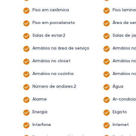
Piso em cerâmica
Piso lamin
Piso em porcelanato
Área de ser
Salas de estar:2
Salas de ja
Armários na área de serviço
Armários n
Armários no closet
Armários no
Armários na cozinha
Armários no
Número de andares:2
Água
Alarme
Ar-condici
Energia
Esgoto
Interfone
Internet