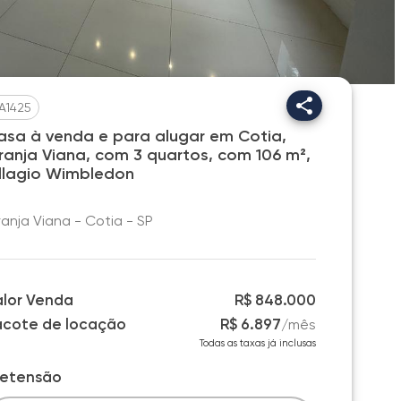
A1425
asa à venda e para alugar em Cotia,
ranja Viana, com 3 quartos, com 106 m²,
illagio Wimbledon
anja Viana - Cotia - SP
alor Venda
R$ 848.000
acote de locação
R$ 6.897
/
mês
Todas as taxas já inclusas
retensão