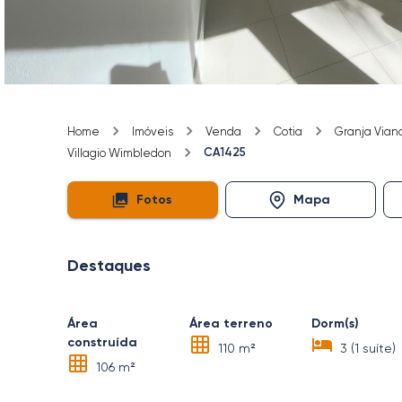
Home
Imóveis
Venda
Cotia
Granja Vian
CA1425
Villagio Wimbledon
Fotos
Mapa
Destaques
Área
Área terreno
Dorm(s)
construída
110 m²
3 (1 suíte)
106 m²