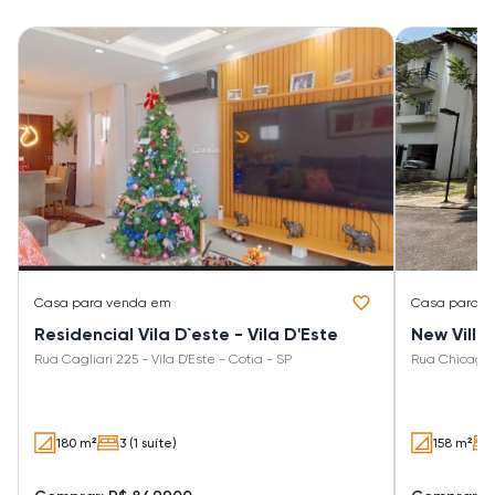
Casa
para venda em
Casa
para v
Residencial Vila D`este - Vila D'Este
New Villa
Rua Cagliari 225 - Vila D'Este - Cotia - SP
Rua Chicago 1
180 m²
3 (1 suíte)
158 m²