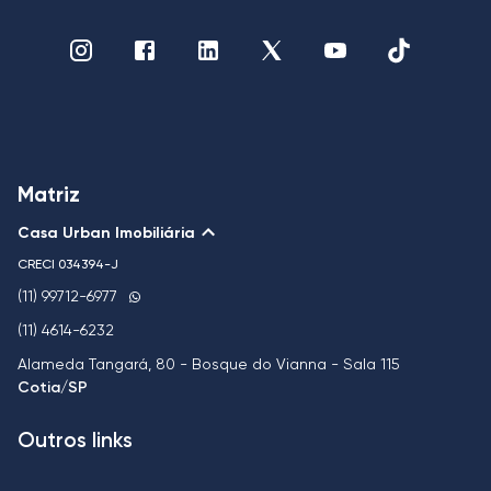
Matriz
Casa Urban Imobiliária
CRECI
034394-J
(11) 99712-6977
(11) 4614-6232
Alameda Tangará, 80 - Bosque do Vianna - Sala 115
Cotia/SP
Outros links