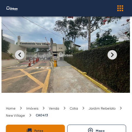
Home
Imóveis
Venda
Cotia
Jardim Rebelato
CA0413
New Village
Fotos
Mapa