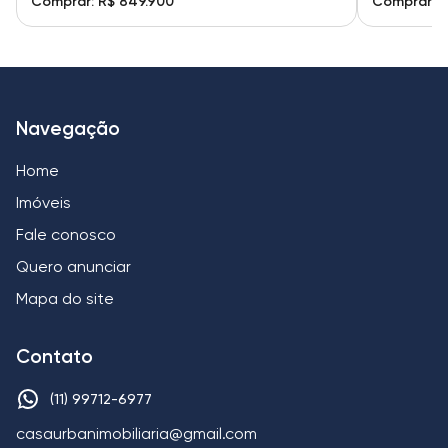
Comprar: R$ 849.900
Comprar: R
Navegação
Home
Imóveis
Fale conosco
Quero anunciar
Mapa do site
Contato
(11) 99712-6977
casaurbanimobiliaria@gmail.com