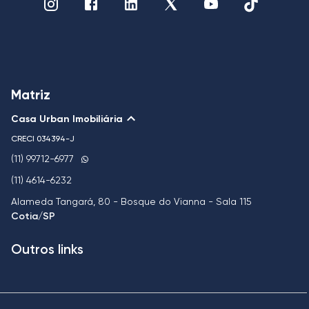
Matriz
Casa Urban Imobiliária
CRECI
034394-J
(11) 99712-6977
(11) 4614-6232
Alameda Tangará, 80 - Bosque do Vianna - Sala 115
Cotia/SP
Outros links