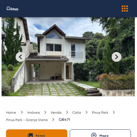
Home
Imóveis
Venda
Cotia
Pinus Park
CA1471
Pinus Park - Granja Viana
Fotos
Mapa