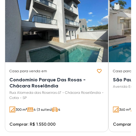
Casa
para venda em
Casa
para v
Condomínio Parque Das Rosas -
São Paulo
Chácara Roselândia
Avenida Estác
Rua Alameda das Roseiras 67 - Chácara Roselândia -
Cotia - SP
300 m²
4 (3 suítes)
4
360 m²
Comprar: R$ 1.550.000
Comprar: R