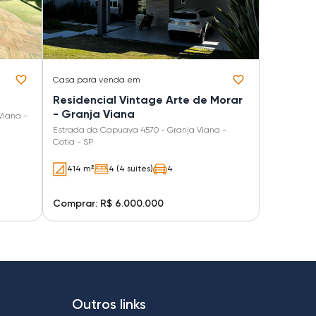
Casa
para venda em
Residencial Vintage Arte de Morar
- Granja Viana
Viana -
Estrada da Capuava 4570 - Granja Viana -
Cotia - SP
414 m²
4 (4 suítes)
4
Comprar: R$ 6.000.000
Outros links