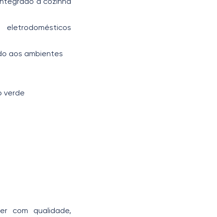
 integrado à cozinha
eletrodomésticos
do aos ambientes
o verde
er com qualidade,