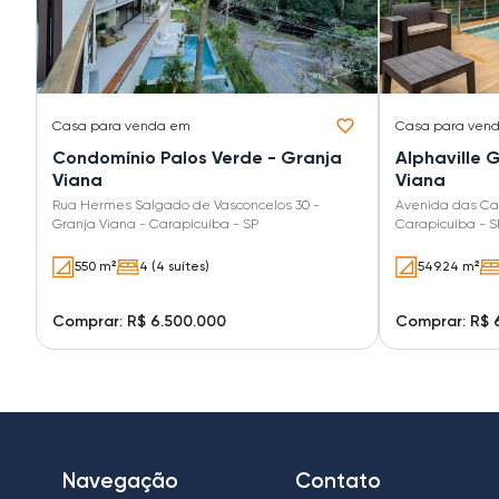
Casa
para venda em
Casa
para ven
Condomínio Palos Verde - Granja
Alphaville 
Viana
Viana
Rua Hermes Salgado de Vasconcelos 30 -
Avenida das Caú
Granja Viana - Carapicuíba - SP
Carapicuíba - S
550 m²
4 (4 suítes)
549.24 m²
Comprar: R$ 6.500.000
Comprar: R$ 
Navegação
Contato