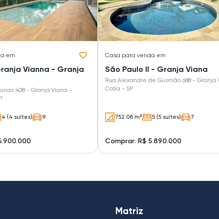
da em
Casa
para venda em
Granja Vianna - Granja
São Paulo II - Granja Viana
Rua Alexandre de Gusmão 688 - Granja 
Cotia - SP
nas 408 - Granja Viana -
P
4 (4 suítes)
9
752.08 m²
5 (5 suítes)
7
6.900.000
Comprar: R$ 5.890.000
Matriz