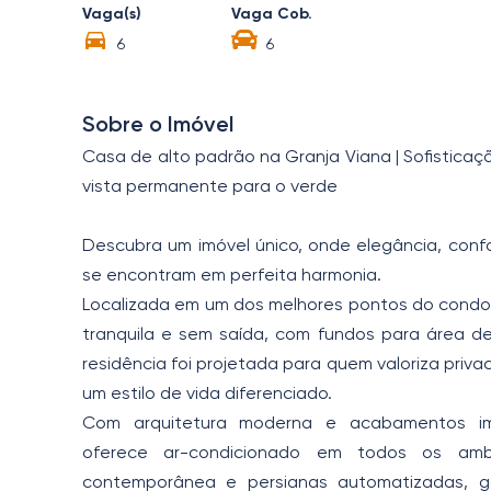
Vaga(s)
Vaga Cob.
6
6
Sobre o Imóvel
Casa de alto padrão na Granja Viana | Sofisticaç
vista permanente para o verde
Descubra um imóvel único, onde elegância, confo
se encontram em perfeita harmonia.
Localizada em um dos melhores pontos do condom
tranquila e sem saída, com fundos para área d
residência foi projetada para quem valoriza priv
um estilo de vida diferenciado.
Com arquitetura moderna e acabamentos im
oferece ar-condicionado em todos os ambi
contemporânea e persianas automatizadas, ga