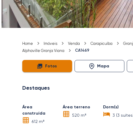
Home
Imóveis
Venda
Carapicuíba
Granj
CA1469
Alphaville Granja Viana
Fotos
Mapa
Destaques
Área
Área terreno
Dorm(s)
construída
520 m²
3 (3 suítes
612 m²