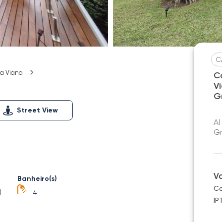
C
a Viana
C
V
G
Street View
Al
Gr
V
Banheiro(s)
Co
)
4
IP