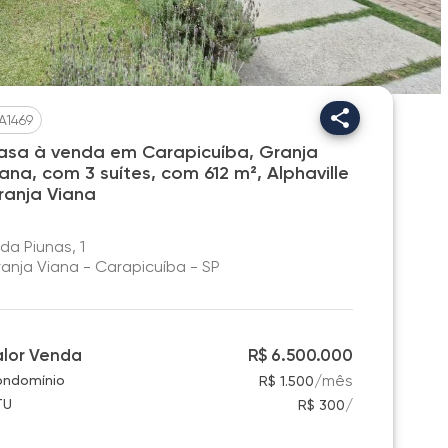
A1469
asa à venda em Carapicuíba, Granja
iana, com 3 suítes, com 612 m², Alphaville
ranja Viana
 da Piunas, 1
anja Viana - Carapicuíba - SP
alor Venda
R$ 6.500.000
/
mês
ndomínio
R$ 1.500
/
TU
R$ 300