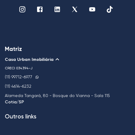
Matriz
Casa Urban Imobiliária
CRECI
034394-J
(11) 99712-6977
(11) 4614-6232
Alameda Tangará, 80 - Bosque do Vianna - Sala 115
Cotia/SP
Outros links