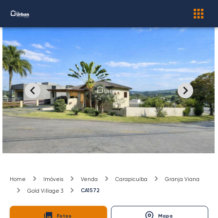
Home
Imóveis
Venda
Carapicuíba
Granja Viana
CA1572
Gold Village 3
Fotos
Mapa