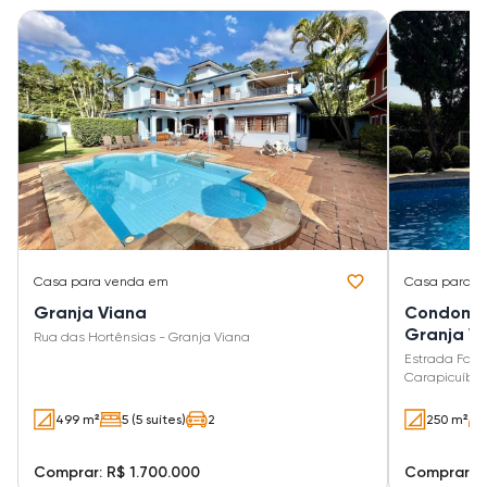
Casa
para venda em
Casa
para v
Granja Viana
Condomíni
Granja V
Rua das Hortênsias - Granja Viana
Estrada Faze
Carapicuíba 
499 m²
5 (5 suítes)
2
250 m²
Comprar: R$ 1.700.000
Comprar: R