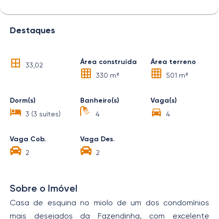
Destaques
Área construída
Área terreno
33,02
330 m²
501 m²
Dorm(s)
Banheiro(s)
Vaga(s)
3 (3 suítes)
4
4
Vaga Cob.
Vaga Des.
2
2
Sobre o Imóvel
Casa de esquina no miolo de um dos condomínios
mais desejados da Fazendinha, com excelente