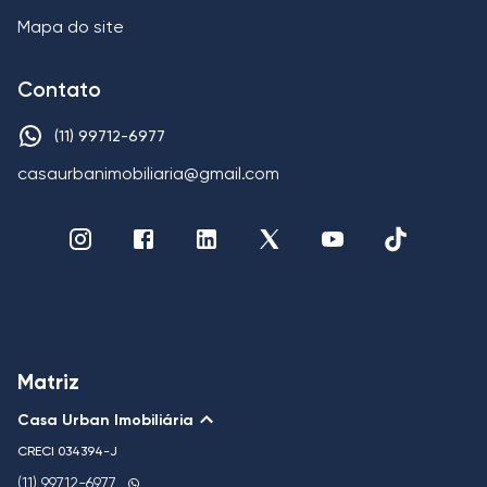
Mapa do site
Contato
(11) 99712-6977
casaurbanimobiliaria@gmail.com
Matriz
Casa Urban Imobiliária
CRECI
034394-J
(11) 99712-6977