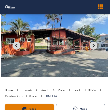
Home
Imóveis
Venda
Cotia
Jardim da Glória
CA0476
Residencial Jd da Gloria
Fotos
Mapa