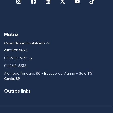
Matriz
Casa Urban Imobiliária
CRECI
034394-J
(11) 99712-6977
(11) 4614-6232
Alameda Tangará, 80 - Bosque do Vianna - Sala 115
Cotia/SP
Outros links