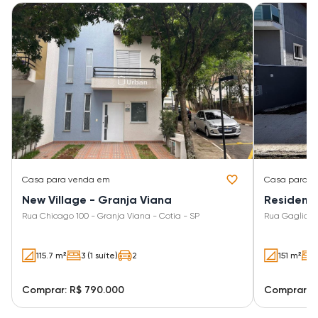
Casa
para venda em
Casa
para v
New Village - Granja Viana
Residenci
Rua Chicago 100 - Granja Viana - Cotia - SP
Rua Gagliari 
115.7 m²
3 (1 suíte)
2
151 m²
Comprar: R$ 790.000
Comprar: R