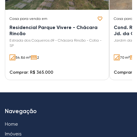
Casa
para venda em
Casa
para v
Residencial Parque Vivere - Chácara
Cond. Ref
Rincão
Jd. da Gl
Estrada dos Coqueiros 69 - Chácara Rincão - Cotia -
Jardim da Gl
SP
54.86 m²
2
70 m²
Comprar: R$ 365.000
Comprar: R
Navegação
Home
Imóveis