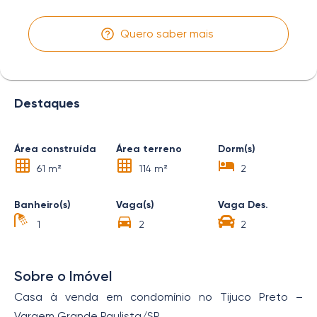
Quero saber mais
Destaques
Área construída
Área terreno
Dorm(s)
61 m²
114 m²
2
Banheiro(s)
Vaga(s)
Vaga Des.
1
2
2
Sobre o Imóvel
Casa à venda em condomínio no Tijuco Preto –
Vargem Grande Paulista/SP