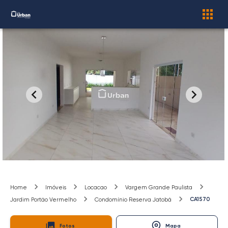
Home
Imóveis
Locacao
Vargem Grande Paulista
CA1570
Jardim Portão Vermelho
Condomínio Reserva Jatobá
Fotos
Mapa