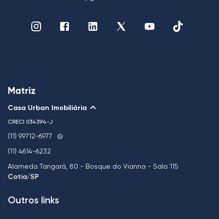
Matriz
Casa Urban Imobiliária
CRECI
034394-J
(11) 99712-6977
(11) 4614-6232
Alameda Tangará, 80 - Bosque do Vianna - Sala 115
Cotia/SP
Outros links