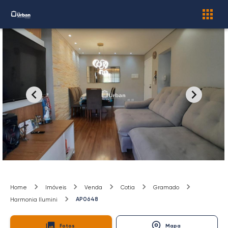
Home
Imóveis
Venda
Cotia
Gramado
AP0648
Harmonia Ilumini
Fotos
Mapa