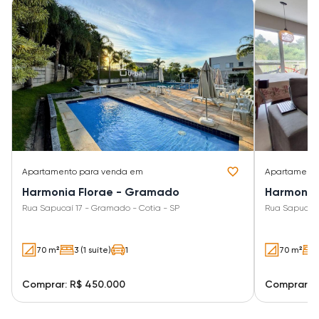
Apartamento
para venda em
Apartament
Harmonia Florae - Gramado
Harmonia
Rua Sapucaí 17 - Gramado - Cotia - SP
Rua Sapucaí 
70 m²
3 (1 suíte)
1
70 m²
Comprar: R$ 450.000
Comprar: R