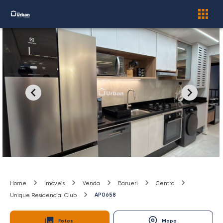
Home
Imóveis
Venda
Barueri
Centro
AP0658
Unique Residencial Club
Fotos
Mapa