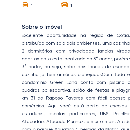
1
1
Sobre o Imóvel
Excelente oportunidade na região de Coti
distribuído com sala dois ambientes, uma cozinh
2 dormitórios com privacidade janelas virad
apartamento está localizado no 5° andar, porém 
3° andar, ou seja, sobe dois lances de escad
cozinha já tem armários planejadosCom toda es
condomínio Green Land conta com piscina adu
quadras poliesportiva, salão de festas e playg
km 31 da Raposo Tavares com fácil acesso p
comércios. Aqui você está perto de escolas m
estaduais, escolas particulares, UBS, Policlí
Atacadão, Atacado Munhoz, e muito mais. A cid
com o parque Aquático "Thermas da Mata", que 