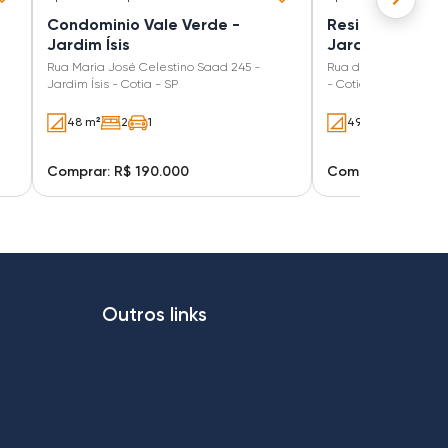
Condominio Vale Verde -
Residencial Sid
Jardim Ísis
Jardim Petrópo
Rua Maria José Celestino Saad 245 -
Rua dos Coqueirais 2
Jardim Ísis - Cotia - SP
- Cotia - SP
48 m²
2
1
49 m²
2
Comprar: R$ 190.000
Comprar: R$ 179.
Outros links