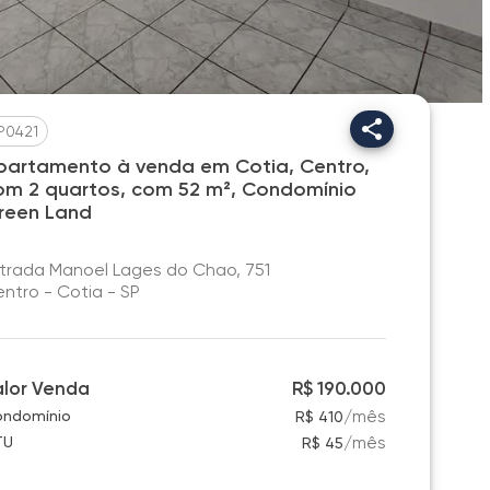
P0421
partamento à venda em Cotia, Centro,
om 2 quartos, com 52 m², Condomínio
reen Land
trada Manoel Lages do Chao, 751
ntro - Cotia - SP
alor Venda
R$ 190.000
/
mês
ndomínio
R$ 410
/
mês
TU
R$ 45