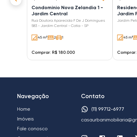
Condominio Nova Zelandia 1 -
Residenc
Jardim Central
Jardim P
Rua Doutora Aparecida F De J Domingues
Jardim Pet
583 - Jardim Central - Cotia - SP
45 m²
2
1
45 m²
Comprar: R$ 180.000
Comprar:
Navegação
Contato
Home
(11) 99712-6977
Imóveis
casaurbanimobiliaria@g
Fale conosco