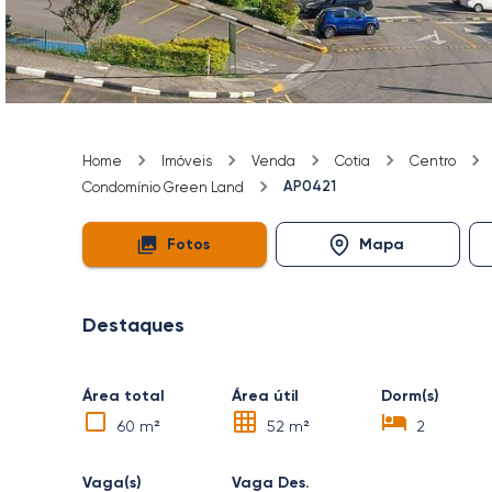
Home
Imóveis
Venda
Cotia
Centro
AP0421
Condomínio Green Land
Fotos
Mapa
Destaques
Área total
Área útil
Dorm(s)
60 m²
52 m²
2
Vaga(s)
Vaga Des.