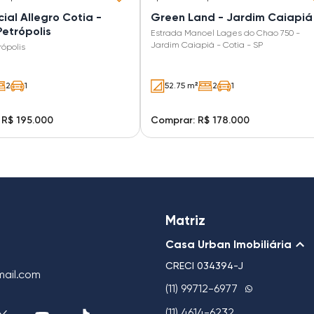
ial Allegro Cotia -
Green Land - Jardim Caiapiá
etrópolis
Estrada Manoel Lages do Chao 750 -
Jardim Caiapiá - Cotia - SP
rópolis
2
1
52.75 m²
2
1
 R$ 195.000
Comprar: R$ 178.000
Matriz
Casa Urban Imobiliária
CRECI
034394-J
mail.com
(11) 99712-6977
(11) 4614-6232