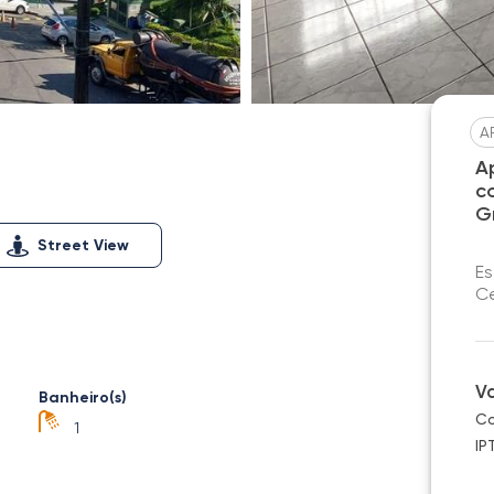
A
A
c
G
Street View
Es
Ce
V
Banheiro(s)
Co
1
IP