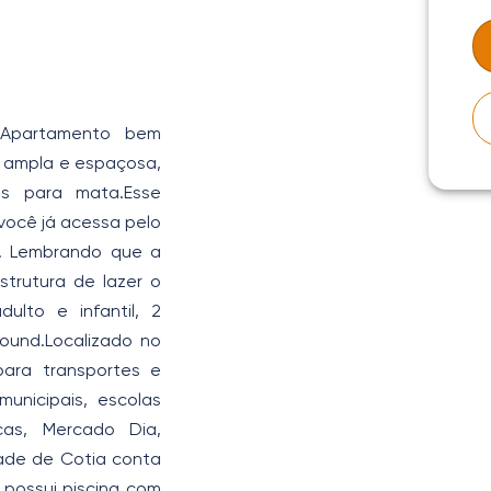
a.Apartamento bem
a ampla e espaçosa,
as para mata.Esse
você já acessa pelo
a. Lembrando que a
trutura de lazer o
lto e infantil, 2
round.Localizado no
ara transportes e
unicipais, escolas
nicas, Mercado Dia,
ade de Cotia conta
possui piscina com