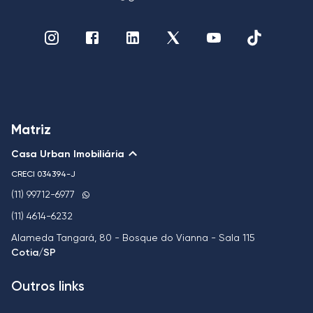
Matriz
Casa Urban Imobiliária
CRECI
034394-J
(11) 99712-6977
(11) 4614-6232
Alameda Tangará, 80 - Bosque do Vianna - Sala 115
Cotia/SP
Outros links