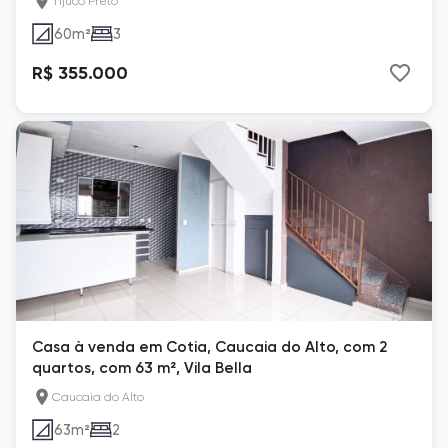
Tijuco Preto
60
m²
3
R$ 355.000
Casa à venda em Cotia, Caucaia do Alto, com 2
quartos, com 63 m², Vila Bella
Caucaia do Alto
63
m²
2