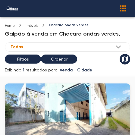
Chacara ondas verdes
Home
Imóveis
Galpão
à venda
em
Chacara ondas verdes,
Filtros
Ordenar
Exibindo
1
resultados para:
Venda
-
Cidade