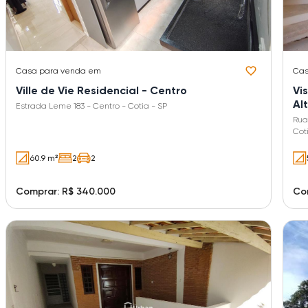
Casa
para venda em
Ca
Ville de Vie Residencial - Centro
Vi
Alt
Estrada Leme 183 - Centro - Cotia - SP
Rua
Cot
60.9 m²
2
2
Comprar: R$ 340.000
Com