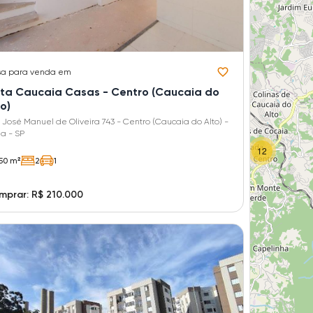
sa
para venda em
sta Caucaia Casas - Centro (Caucaia do
o)
 José Manuel de Oliveira 743 - Centro (Caucaia do Alto) -
ia - SP
12
50 m²
2
1
prar: R$ 210.000