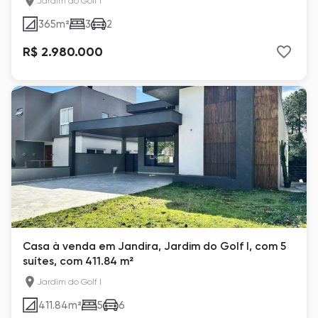
Jardim do Golf I
365
m²
3
2
R$ 2.980.000
Casa à venda em Jandira, Jardim do Golf I, com 5
suítes, com 411.84 m²
Jardim do Golf I
411.84
m²
5
6