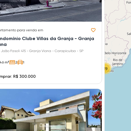
rtamento
para venda em
ndomínio Clube Villas da Granja - Granja
ana
 João Fasoli 415 - Granja Viana - Carapicuíba - SP
46 m²
2
1
29
mprar: R$ 300.000