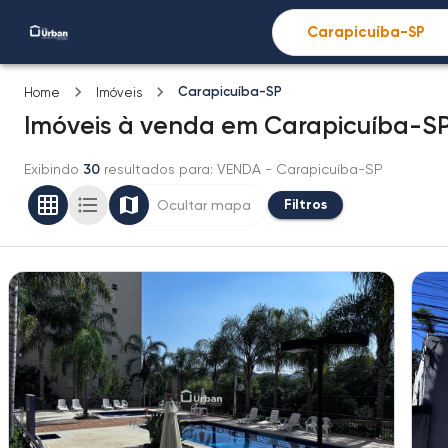
Carapicuíba-SP
Home
Imóveis
Imóveis
à venda
em
Carapicuíba-S
Exibindo
30
resultados para
: VENDA
- Carapicuíba-SP
Filtros
Ocultar mapa