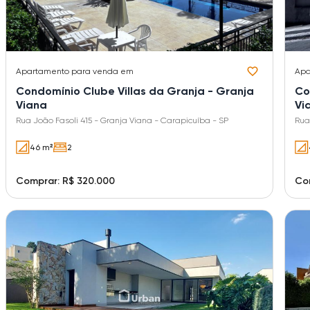
Apartamento
para venda em
Apa
Condomínio Clube Villas da Granja - Granja
Co
Viana
Vi
Rua João Fasoli 415 - Granja Viana - Carapicuíba - SP
Rua
46 m²
2
Comprar: R$ 320.000
Co