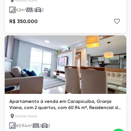
Granja Viana
62
m²
2
2
R$ 350.000
Apartamento à venda em Carapicuíba, Granja
Viana, com 2 quartos, com 60.94 m², Residencial da
Granja
Granja Viana
60.94
m²
2
2