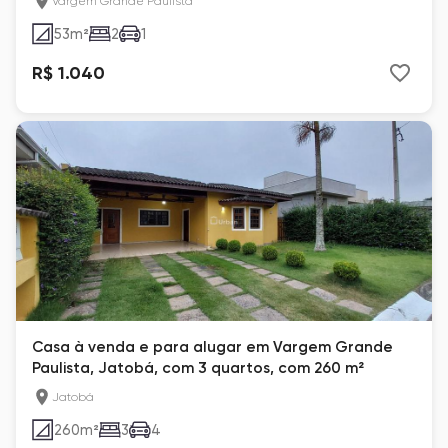
Vargem Grande Paulista
53
m²
2
1
R$ 1.040
Casa à venda e para alugar em Vargem Grande
Paulista, Jatobá, com 3 quartos, com 260 m²
Jatobá
260
m²
3
4